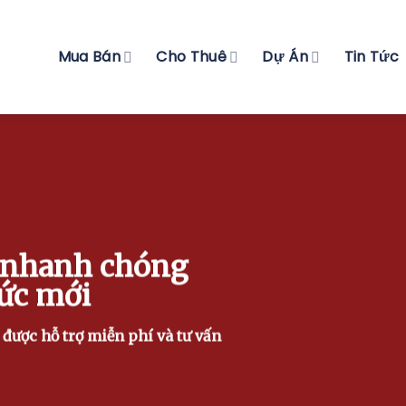
Mua Bán
Cho Thuê
Dự Án
Tin Tức
 nhanh chóng
ức mới
, được hỗ trợ miễn phí và tư vấn