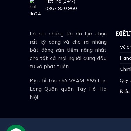
Hotline (24/7)
0967 930 960
Là nơi chúng tôi đã lựa chọn
ĐIỀ
rất kỹ càng và cho ra những
Về ch
bất động sản tiềm năng nhất
cho tất cả mọi người cùng đầu
Hano
tư và phát triển.
Chín
Địa chỉ: tòa nhà VEAM, 689 Lạc
Quy 
Long Quân, quận Tây Hồ, Hà
Điều
Nội