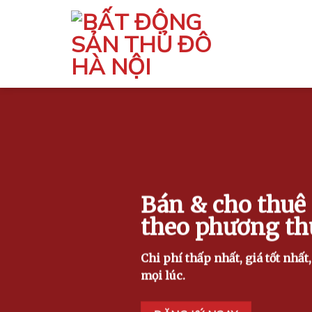
Skip
to
content
Bán & cho thuê
theo phương th
Chi phí thấp nhất, giá tốt nhất
mọi lúc.