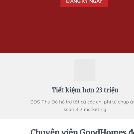
ĐĂNG KÝ NGAY
Tiết kiệm hơn 23 triệu
BĐS Thủ Đô hỗ trợ tất cả các chi phí từ chụp ả
scan 3D, marketing
Chuyên viên GoodHomes đ