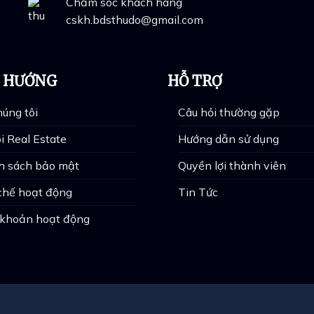
Chăm sóc khách hàng
cskh.bdsthudo@gmail.com
U HƯỚNG
HỖ TRỢ
úng tôi
Câu hỏi thường gặp
i Real Estate
Hướng dẫn sử dụng
h sách bảo mật
Quyền lợi thành viên
chế hoạt động
Tin Tức
 khoản hoạt động