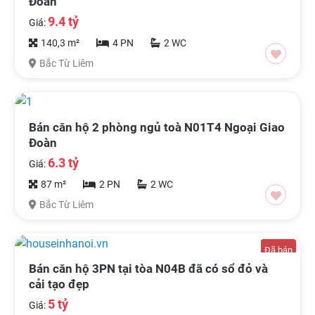
Đoàn
9.4 tỷ
Giá:
140,3 m²
4 PN
2 WC
Bắc Từ Liêm
Bán căn hộ 2 phòng ngủ toà N01T4 Ngoại Giao
Đoàn
6.3 tỷ
Giá:
87 m²
2 PN
2 WC
Bắc Từ Liêm
Đã bán
Bán căn hộ 3PN tại tòa N04B đã có sổ đỏ và
cải tạo đẹp
5 tỷ
Giá: