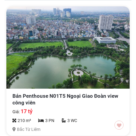
? Chung cư Ngoại Giao
chung cư Ngoại Giao Đoàn
Đoàn bán đang là sản phẩm bất động sản nóng trên
thị trường mua bán vì quy mô lớn, vị trí đẹp và đặc
biệt là mức giá rất phải chăng. Hệ thống tiện ích đầy
đủ đem lại cuộc sống hiện đại và tiện lợi cho cư dân.
Chỉ vài bước chân ra khỏi chung cư, chúng ta đã tìm
thấy trường học, công viên, siêu thị, phòng gym, bể
bơi. Bể bơi Ngoại Giao Đoàn nằm ở tòa nào? Có 2 tòa
có bể bơi là N02T3 (Quang Minh) và N01T4 (Lạc
Hồng Lotus). Phòng gym Ngoại Giao Đoàn là Lucky
Fitness nằm ở tòa N03T2. Vui lòng liên hệ để đi mua
Bắc Từ Liêm.
bán căn hộ Ngoại Giao Đoàn
Bán Penthouse N01T5 Ngoại Giao Đoàn view
công viên
17 tỷ
Giá:
210 m²
3 PN
3 WC
Bắc Từ Liêm