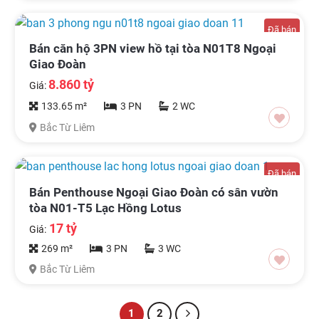
Đã bán
Bán căn hộ 3PN view hồ tại tòa N01T8 Ngoại
Giao Đoàn
8.860 tỷ
Giá:
133.65 m²
3 PN
2 WC
Bắc Từ Liêm
Đã bán
Bán Penthouse Ngoại Giao Đoàn có sân vườn
tòa N01-T5 Lạc Hồng Lotus
17 tỷ
Giá:
269 m²
3 PN
3 WC
Bắc Từ Liêm
1
2