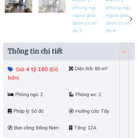
Thông tin chi tiết
4 tỷ 160
Diện tích:
80 m²
Giá:
(Đã
bán)
Phòng ngủ:
2
Phòng wc:
2
Pháp lý:
Sổ đỏ
Hướng cửa:
Tây
Ban công:
Đông Nam
Tầng:
12A