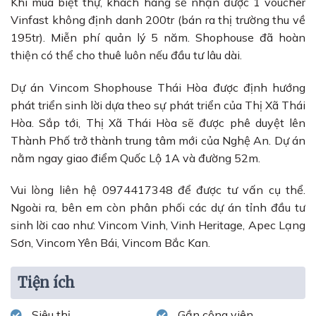
Khi mua biệt thự, khách hàng sẽ nhận được 1 voucher
Vinfast không định danh 200tr (bán ra thị trường thu về
195tr). Miễn phí quản lý 5 năm. Shophouse đã hoàn
thiện có thể cho thuê luôn nếu đầu tư lâu dài.
Dự án Vincom Shophouse Thái Hòa được định hướng
phát triển sinh lời dựa theo sự phát triển của Thị Xã Thái
Hòa. Sắp tới, Thị Xã Thái Hòa sẽ được phê duyệt lên
Thành Phố trở thành trung tâm mới của Nghệ An. Dự án
nằm ngay giao điểm Quốc Lộ 1A và đường 52m.
Vui lòng liên hệ 0974417348 để được tư vấn cụ thể.
Ngoài ra, bên em còn phân phối các dự án tỉnh đầu tư
sinh lời cao như: Vincom Vinh, Vinh Heritage, Apec Lạng
Sơn, Vincom Yên Bái, Vincom Bắc Kan.
Tiện ích
Siêu thị
Gần công viên