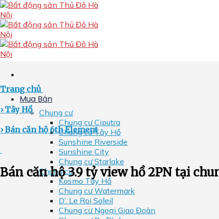
Skip
to
content
Trang chủ
Mua Bán
› Tây Hồ
Chung cư
Chung cư Ciputra
› Bán căn hộ 6th Element
Chung cư Tây Hồ
Sunshine Riverside
Sunshine City
Chung cư Starlake
Bán căn hộ 3.9 tỷ view hồ 2PN tại ch
Chung cư
Kosmo Tây Hồ
Chung cư Watermark
D’. Le Roi Soleil
Chung cư Ngoại Giao Đoàn