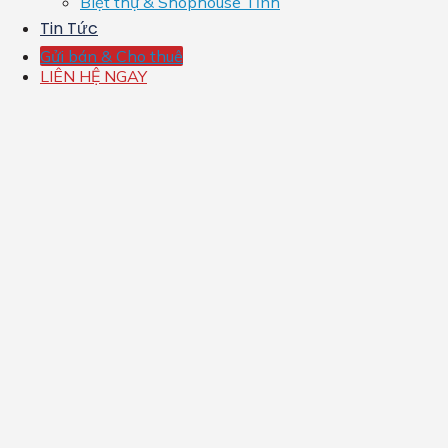
Biệt thự & Shophouse Tỉnh
Tin Tức
Gửi bán & Cho thuê
LIÊN HỆ NGAY