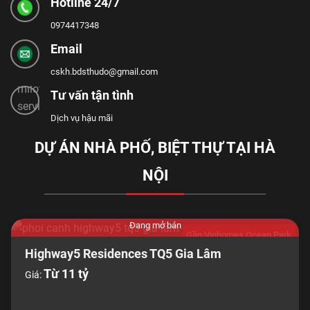
Hotline 24/7
0974417348
Email
cskh.bdsthudo@gmail.com
Tư vấn tận tình
Dịch vụ hậu mãi
DỰ ÁN NHÀ PHỐ, BIỆT THỰ TẠI HÀ
NỘI
Đang mở bán
Gần Vinhomes Ocean Park
Highway5 Residences TQ5 Gia Lâm
Từ 11 tỷ
Giá:
Loại: Thấp tầng
CĐT: TMD Group