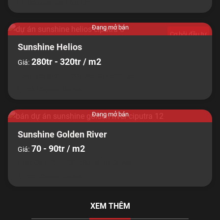
Trâu Quỳ, Gia Lâm, HN
Đang mở bán
Cơ hội đầu tư
Sunshine Helios
280tr - 320tr / m2
Giá:
Loại: Biệt thự
CĐT: Sunshine Group
KĐT Ciputra, Hà Nội
Đang mở bán
Sunshine Golden River
70 - 90tr / m2
Giá:
Loại: Căn hộ
CĐT: Sunshine Group
KĐT Ciputra, Hà Nội
XEM THÊM