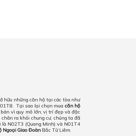
 sở hữu những căn hộ tại các tòa như
01T8. Tại sao lại chọn mua
căn hộ
n vì quy mô lớn, vị trí đẹp và đặc
c chân ra khỏi chung cư, chúng ta đã
bơi là N02T3 (Quang Minh) và N01T4
ộ Ngoại Giao Đoàn
Bắc Từ Liêm.