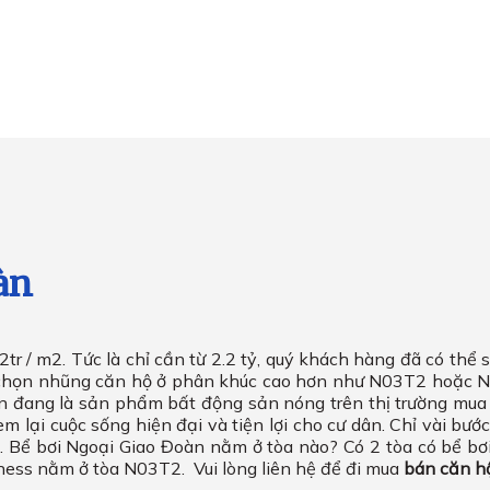
àn
tr / m2. Tức là chỉ cần từ 2.2 tỷ, quý khách hàng đã có thể
chọn nhũng căn hộ ở phân khúc cao hơn như N03T2 hoặc N
 đang là sản phẩm bất động sản nóng trên thị trường mua bá
m lại cuộc sống hiện đại và tiện lợi cho cư dân. Chỉ vài bướ
bơi. Bể bơi Ngoại Giao Đoàn nằm ở tòa nào? Có 2 tòa có bể 
ness nằm ở tòa N03T2. Vui lòng liên hệ để đi mua
bán căn h