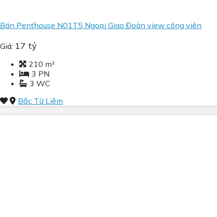
Biệt thự & Shophouse Tỉnh
Tin Tức
Bán Penthouse N01T5 Ngoại Giao Đoàn view công viên
Gửi bán & Cho thuê
LIÊN HỆ NGAY
17 tỷ
Giá:
210 m²
3 PN
3 WC
Bắc Từ Liêm