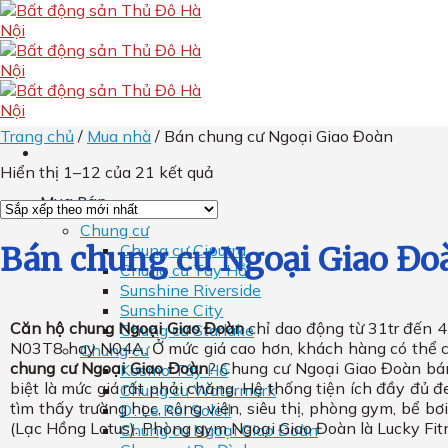
Skip
to
content
Trang chủ
/
Mua nhà
/
Bán chung cư Ngoại Giao Đoàn
Hiển thị 1–12 của 21 kết quả
Mua Bán
Chung cư
Chung cư Ciputra
Bán chung cư Ngoại Giao Đo
Chung cư Tây Hồ
Sunshine Riverside
Sunshine City
Căn hộ chung Ngoại Giao Đoàn
chỉ dao động từ 31tr đến 42
Chung cư Starlake
N03T8 hay N04A. Ở mức giá cao hơn, khách hàng có thể 
Chung cư
chung cư Ngoại Giao Đoàn
? Chung cư Ngoại Giao Đoàn bán
Kosmo Tây Hồ
biệt là mức giá rất phải chăng. Hệ thống tiện ích đầy đủ đe
Chung cư Watermark
tìm thấy trường học, công viên, siêu thị, phòng gym, bể 
D’. Le Roi Soleil
(Lạc Hồng Lotus). Phòng gym Ngoại Giao Đoàn là Lucky Fit
Chung cư Ngoại Giao Đoàn