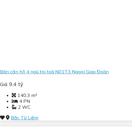
Bán căn hộ 4 ngủ tại toà N01T3 Ngoại Giao Đoàn
9.4 tỷ
Giá:
140,3 m²
4 PN
2 WC
Bắc Từ Liêm