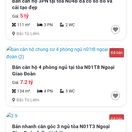
Bán căn hộ 3PN tại tòa N04B đã có sổ đỏ và
cải tạo đẹp
5 tỷ
Giá:
111 m²
3 PN
2 WC
Bắc Từ Liêm
Đã bán
Bán căn hộ 4 phòng ngủ tại tòa N01T8 Ngoại
Giao Đoàn
7.2 tỷ
Giá:
134 m²
4 PN
3 WC
Bắc Từ Liêm
Đã bán
Bán nhanh căn góc 3 ngủ tòa N01T3 Ngoại