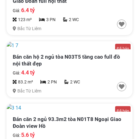
Giao Đoàn full nội thất
6.4 tỷ
Giá:
123 m²
3 PN
2 WC
Bắc Từ Liêm
Đã bán
Bán căn hộ 2 ngủ tòa N03T5 tầng cao full đồ
nội thất đẹp
4.4 tỷ
Giá:
83.2 m²
2 PN
2 WC
Bắc Từ Liêm
Đã bán
Bán căn 2 ngủ 93.3m2 tòa N01T8 Ngoại Giao
Đoàn view Hồ
5.6 tỷ
Giá: