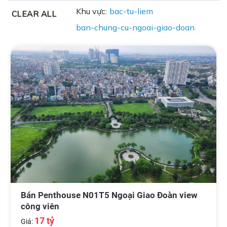
? Chung cư Ngoại Giao
chung cư Ngoại Giao Đoàn
Khu vực:
bac-tu-liem
CLEAR ALL
Đoàn bán đang là sản phẩm bất động sản nóng trên
ban-chung-cu-ngoai-giao-doan
thị trường mua bán vì quy mô lớn, vị trí đẹp và đặc
biệt là mức giá rất phải chăng. Hệ thống tiện ích đầy
đủ đem lại cuộc sống hiện đại và tiện lợi cho cư dân.
Chỉ vài bước chân ra khỏi chung cư, chúng ta đã tìm
thấy trường học, công viên, siêu thị, phòng gym, bể
bơi. Bể bơi Ngoại Giao Đoàn nằm ở tòa nào? Có 2 tòa
có bể bơi là N02T3 (Quang Minh) và N01T4 (Lạc
Hồng Lotus). Phòng gym Ngoại Giao Đoàn là Lucky
Fitness nằm ở tòa N03T2. Vui lòng liên hệ để đi mua
Bắc Từ Liêm.
bán căn hộ Ngoại Giao Đoàn
Bán Penthouse N01T5 Ngoại Giao Đoàn view
công viên
17 tỷ
Giá: