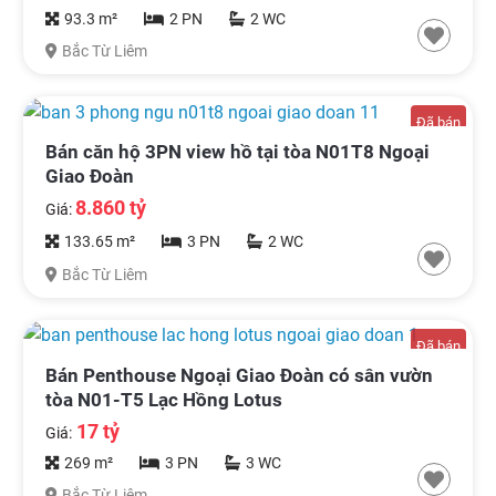
93.3 m²
2 PN
2 WC
Bắc Từ Liêm
Đã bán
Bán căn hộ 3PN view hồ tại tòa N01T8 Ngoại
Giao Đoàn
8.860 tỷ
Giá:
133.65 m²
3 PN
2 WC
Bắc Từ Liêm
Đã bán
Bán Penthouse Ngoại Giao Đoàn có sân vườn
tòa N01-T5 Lạc Hồng Lotus
17 tỷ
Giá:
269 m²
3 PN
3 WC
Bắc Từ Liêm