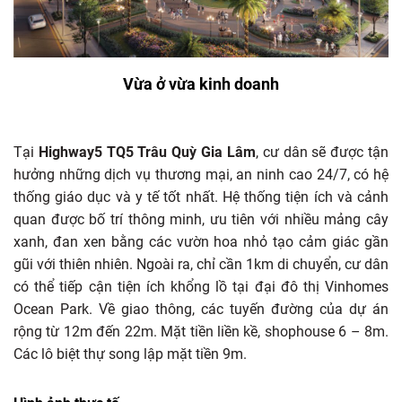
Vừa ở vừa kinh doanh
Tại
Highway5 TQ5 Trâu Quỳ Gia Lâm
, cư dân sẽ được tận
hưởng những dịch vụ thương mại, an ninh cao 24/7, có hệ
thống giáo dục và y tế tốt nhất. Hệ thống tiện ích và cảnh
quan được bố trí thông minh, ưu tiên với nhiều mảng cây
xanh, đan xen bằng các vườn hoa nhỏ tạo cảm giác gần
gũi với thiên nhiên. Ngoài ra, chỉ cần 1km di chuyển, cư dân
có thể tiếp cận tiện ích khổng lồ tại đại đô thị Vinhomes
Ocean Park. Về giao thông, các tuyến đường của dự án
rộng từ 12m đến 22m. Mặt tiền liền kề, shophouse 6 – 8m.
Các lô biệt thự song lập mặt tiền 9m.