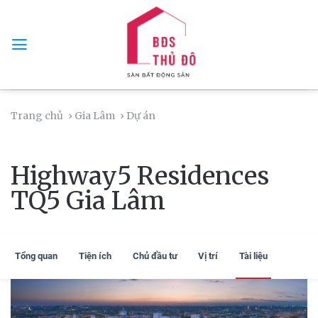
Skip
to
content
Trang chủ
› Gia Lâm
› Dự án
Highway5 Residences
TQ5 Gia Lâm
Tổng quan
Tiện ích
Chủ đầu tư
Vị trí
Tài liệu