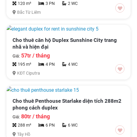
120 m²
3 PN
2 WC
Bắc Từ Liêm
Cho thuê căn hộ Duplex Sunshine City trang
nhã và hiện đại
57tr / tháng
Giá:
195 m²
4 PN
4 WC
KĐT Ciputra
Cho thuê Penthouse Starlake diện tích 288m2
phong cách duplex
80tr / tháng
Giá:
288 m²
6 PN
6 WC
Tây Hồ