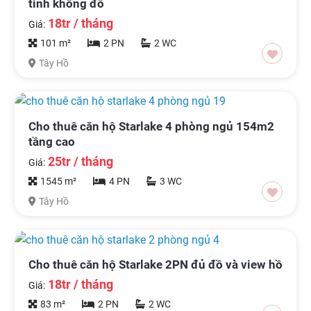
tinh không đồ
18tr / tháng
Giá:
101 m²
2 PN
2 WC
Tây Hồ
Cho thuê căn hộ Starlake 4 phòng ngủ 154m2
tầng cao
25tr / tháng
Giá:
1545 m²
4 PN
3 WC
Tây Hồ
Cho thuê căn hộ Starlake 2PN đủ đồ và view hồ
18tr / tháng
Giá:
83 m²
2 PN
2 WC