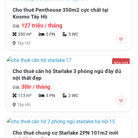
Cho thuê Penthouse 350m2 cực chất tại
Kosmo Tây Hồ
127 triệu / tháng
Giá:
350 m²
5 PN
5 WC
Tây Hồ
Nhà mới
Cho thuê căn hộ Starlake 3 phòng ngủ đầy đủ
nội thất đẹp
30tr / tháng
Giá:
113 m²
3 PN
2 WC
Tây Hồ
Cho thuê chung cư Starlake 2PN 101m2 mới