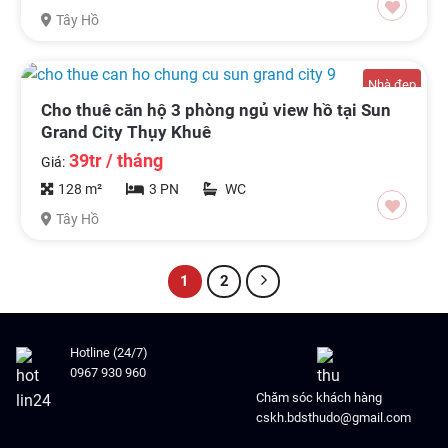
Tây Hồ
Nhà đẹp
Cho thuê căn hộ 3 phòng ngủ view hồ tại Sun
Grand City Thụy Khuê
39tr / tháng
Giá:
128 m²
3 PN
WC
Tây Hồ
1
2
Hotline (24/7)
0967 930 960
Chăm sóc khách hàng
cskh.bdsthudo@gmail.com