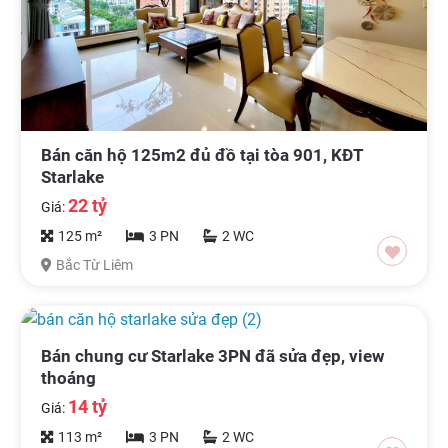
Bán căn hộ 125m2 đủ đồ tại tòa 901, KĐT
Starlake
22 tỷ
Giá:
125 m²
3 PN
2 WC
Bắc Từ Liêm
Bán chung cư Starlake 3PN đã sửa đẹp, view
thoáng
14 tỷ
Giá:
113 m²
3 PN
2 WC