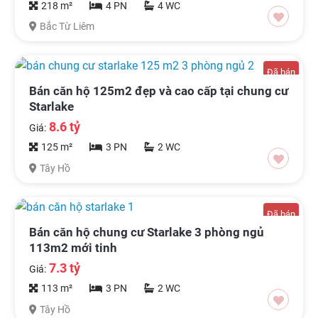
218 m²
4 PN
4 WC
Bắc Từ Liêm
Đã bán
Bán căn hộ 125m2 đẹp và cao cấp tại chung cư
Starlake
8.6 tỷ
Giá:
125 m²
3 PN
2 WC
Tây Hồ
Đã bán
Bán căn hộ chung cư Starlake 3 phòng ngủ
113m2 mới tinh
7.3 tỷ
Giá:
113 m²
3 PN
2 WC
Tây Hồ