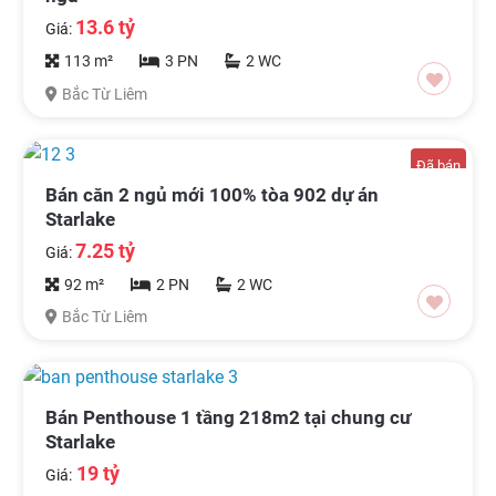
13.6 tỷ
Giá:
113 m²
3 PN
2 WC
Bắc Từ Liêm
Đã bán
Bán căn 2 ngủ mới 100% tòa 902 dự án
Starlake
7.25 tỷ
Giá:
92 m²
2 PN
2 WC
Bắc Từ Liêm
Bán Penthouse 1 tầng 218m2 tại chung cư
Starlake
19 tỷ
Giá: