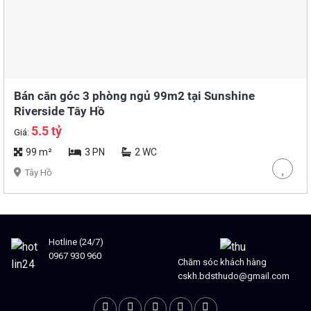
Bán căn góc 3 phòng ngủ 99m2 tại Sunshine
Riverside Tây Hồ
5.5 tỷ
Giá:
99 m²
3 PN
2 WC
Tây Hồ
Hotline (24/7)
0967 930 960
Chăm sóc khách hàng
cskh.bdsthudo@gmail.com