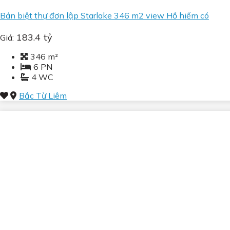
Bán biệt thự đơn lập Starlake 346 m2 view Hồ hiếm có
183.4 tỷ
Giá:
346 m²
6 PN
4 WC
Bắc Từ Liêm