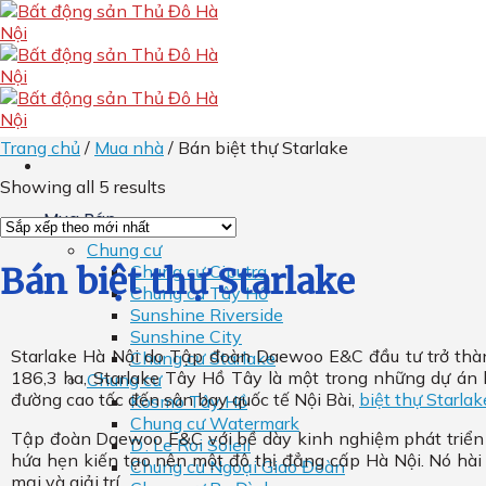
Skip
to
content
Trang chủ
/
Mua nhà
/
Bán biệt thự Starlake
Showing all 5 results
Mua Bán
Chung cư
Chung cư Ciputra
Bán biệt thự Starlake
Chung cư Tây Hồ
Sunshine Riverside
Sunshine City
Starlake Hà Nội do Tập đoàn Daewoo E&C đầu tư trở thàn
Chung cư Starlake
186,3 ha, Starlake Tây Hồ Tây là một trong những dự án 
Chung cư
đường cao tốc đến sân bay quốc tế Nội Bài,
biệt thự Starlak
Kosmo Tây Hồ
Chung cư Watermark
Tập đoàn Daewoo E&C với bề dày kinh nghiệm phát triển dự
D’. Le Roi Soleil
hứa hẹn kiến ​​tạo nên một đô thị đẳng cấp Hà Nội. Nó hà
Chung cư Ngoại Giao Đoàn
mại và giải trí.