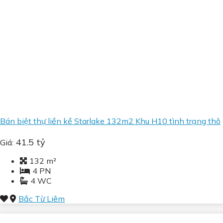
Bán biệt thự liền kề Starlake 132m2 Khu H10 tình trạng thô
41.5 tỷ
Giá:
132 m²
4 PN
4 WC
Bắc Từ Liêm