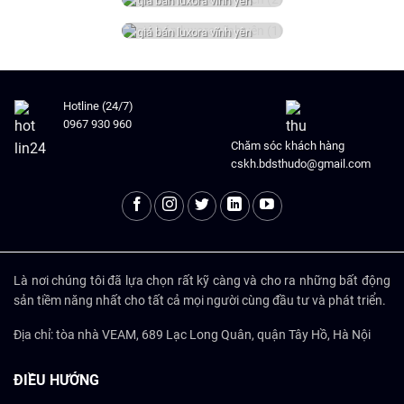
giá bán luxora vĩnh yên
(2)
giá bán luxora vĩnh yên
(1)
Hotline (24/7)
0967 930 960
Chăm sóc khách hàng
cskh.bdsthudo@gmail.com
Là nơi chúng tôi đã lựa chọn rất kỹ càng và cho ra những bất động
sản tiềm năng nhất cho tất cả mọi người cùng đầu tư và phát triển.
Địa chỉ: tòa nhà VEAM, 689 Lạc Long Quân, quận Tây Hồ, Hà Nội
ĐIỀU HƯỚNG