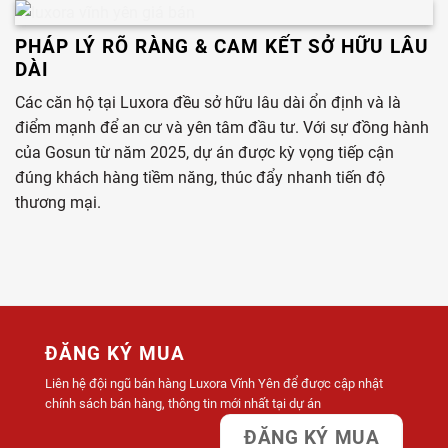
PHÁP LÝ RÕ RÀNG & CAM KẾT SỞ HỮU LÂU
DÀI
Các căn hộ tại Luxora đều sở hữu lâu dài ổn định và là
điểm mạnh để an cư và yên tâm đầu tư. Với sự đồng hành
của Gosun từ năm 2025, dự án được kỳ vọng tiếp cận
đúng khách hàng tiềm năng, thúc đẩy nhanh tiến độ
thương mại.
ĐĂNG KÝ MUA
Liên hệ đội ngũ bán hàng Luxora Vĩnh Yên để được cập nhật
chính sách bán hàng, thông tin mới nhất tại dự án
ĐĂNG KÝ MUA