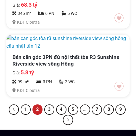
68.3 tỷ
Giá:
345 m²
6 PN
5 WC
KĐT Ciputra
Bán căn góc 3PN đủ nội thất tòa R3 Sunshine
Riverside view sông Hồng
5.8 tỷ
Giá:
99 m²
3 PN
2 WC
KĐT Ciputra
1
2
3
4
5
…
7
8
9