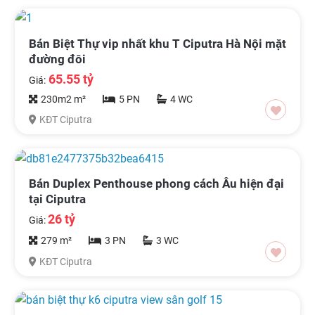
Bán Biệt Thự vip nhất khu T Ciputra Hà Nội mặt
đường đôi
65.55 tỷ
Giá:
230m2 m²
5 PN
4 WC
KĐT Ciputra
Bán Duplex Penthouse phong cách Âu hiện đại
tại Ciputra
26 tỷ
Giá:
279 m²
3 PN
3 WC
KĐT Ciputra