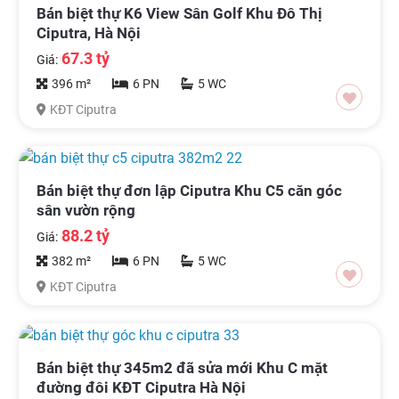
Bán biệt thự K6 View Sân Golf Khu Đô Thị
Ciputra, Hà Nội
67.3 tỷ
Giá:
396 m²
6 PN
5 WC
KĐT Ciputra
Bán biệt thự đơn lập Ciputra Khu C5 căn góc
sân vườn rộng
88.2 tỷ
Giá:
382 m²
6 PN
5 WC
KĐT Ciputra
Bán biệt thự 345m2 đã sửa mới Khu C mặt
đường đôi KĐT Ciputra Hà Nội