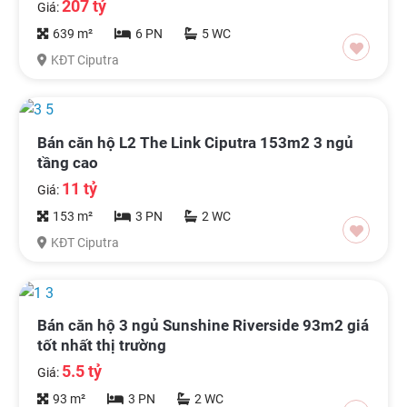
207 tỷ
Giá:
639 m²
6 PN
5 WC
KĐT Ciputra
Bán căn hộ L2 The Link Ciputra 153m2 3 ngủ
tầng cao
11 tỷ
Giá:
153 m²
3 PN
2 WC
KĐT Ciputra
Bán căn hộ 3 ngủ Sunshine Riverside 93m2 giá
tốt nhất thị trường
5.5 tỷ
Giá:
93 m²
3 PN
2 WC