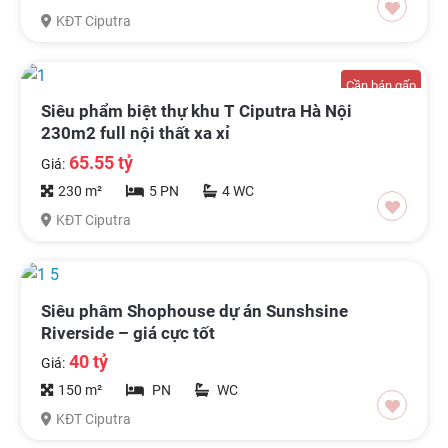
KĐT Ciputra
Cần bán gấp
Siêu phẩm biệt thự khu T Ciputra Hà Nội
230m2 full nội thất xa xỉ
65.55 tỷ
Giá:
230 m²
5 PN
4 WC
KĐT Ciputra
Siêu phâm Shophouse dự án Sunshsine
Riverside – giá cực tốt
40 tỷ
Giá:
150 m²
PN
WC
KĐT Ciputra