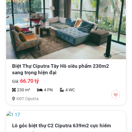
Biệt Thự Ciputra Tây Hồ siêu phẩm 230m2
sang trọng hiện đại
66.70 tỷ
Giá:
230 m²
4 PN
4 WC
KĐT Ciputra
Lô góc biệt thự C2 Ciputra 639m2 cực hiếm