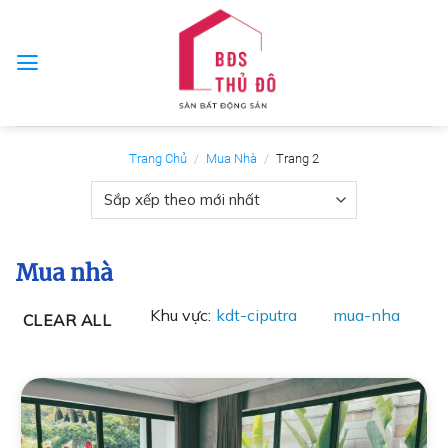
Skip
to
content
Trang Chủ
/
Mua Nhà
/
Trang 2
Mua nhà
Khu vực:
kdt-ciputra
mua-nha
CLEAR ALL