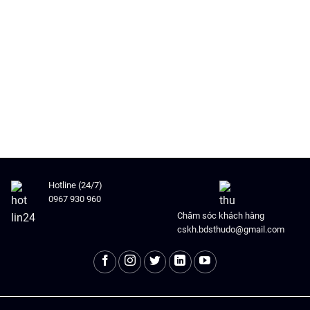
Hotline (24/7)
0967 930 960
Chăm sóc khách hàng
cskh.bdsthudo@gmail.com