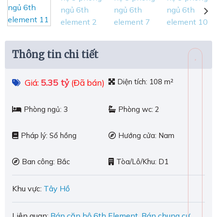
Thông tin chi tiết
5.35 tỷ
Diện tích:
108 m²
Giá:
(Đã bán)
Phòng ngủ:
3
Phòng wc:
2
Pháp lý:
Sổ hồng
Hướng cửa:
Nam
Ban công:
Bắc
Tòa/Lô/Khu:
D1
Khu vực:
Tây Hồ
Liên quan:
Bán căn hộ 6th Element
,
Bán chung cư