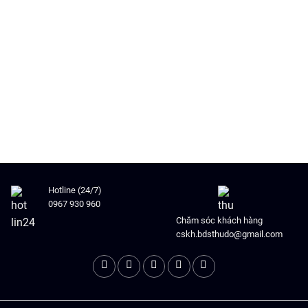
Hotline (24/7)
0967 930 960
Chăm sóc khách hàng
cskh.bdsthudo@gmail.com