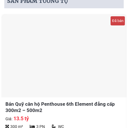
SẢN PHẨM TƯƠNG TỰ
Đã bán
Bán Quỹ căn hộ Penthouse 6th Element đẳng cấp
300m2 – 500m2
13.5 tỷ
Giá:
300 m²
3 PN
WC