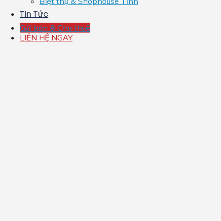
Biệt thự & Shophouse Tỉnh
Tin Tức
Gửi bán & Cho thuê
LIÊN HỆ NGAY