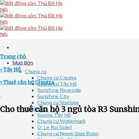
Skip
to
content
Trang chủ
Mua Bán
› Tây Hồ
Chung cư
Chung cư Ciputra
› Thuê căn hộ Ciputra
Chung cư Tây Hồ
Sunshine Riverside
Sunshine City
Chung cư Starlake
Cho thuê căn hộ 3 ngủ tòa R3 Sunshine
Chung cư
Kosmo Tây Hồ
Chung cư Watermark
D’. Le Roi Soleil
Chung cư Ngoại Giao Đoàn