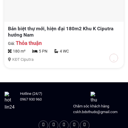
Bán biệt thự mới, hiện đại 180m2 Khu K Ciputra
hướng Nam
Thỏa thuận
Giá:
180 m²
5 PN
4 WC
KĐT Ciputra
Hotline (24/7)
0967 930 960
Chăm sóc khách hàng
cskh.bdsthudo@gmail.com