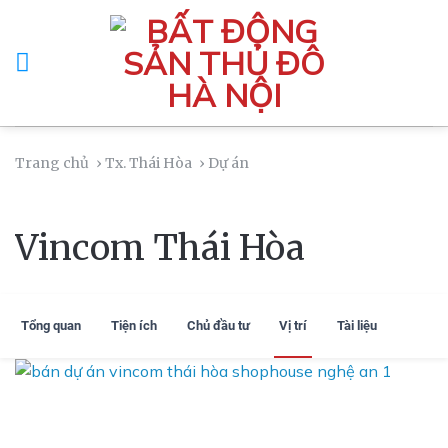
Skip
to
content
Trang chủ
› Tx. Thái Hòa
› Dự án
Vincom Thái Hòa
Tổng quan
Tiện ích
Chủ đầu tư
Vị trí
Tài liệu