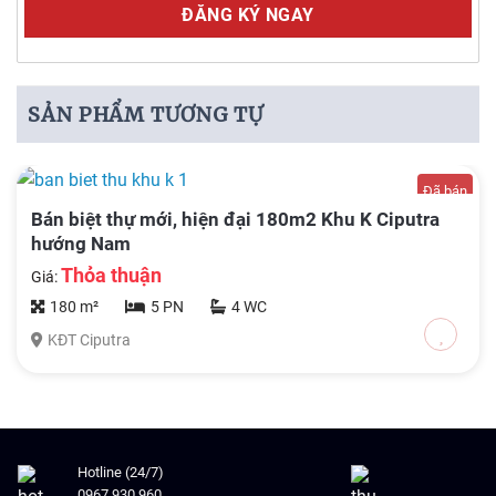
Alternative:
SẢN PHẨM TƯƠNG TỰ
Đã bán
Bán biệt thự mới, hiện đại 180m2 Khu K Ciputra
hướng Nam
Thỏa thuận
Giá:
180 m²
5 PN
4 WC
KĐT Ciputra
Hotline (24/7)
0967 930 960