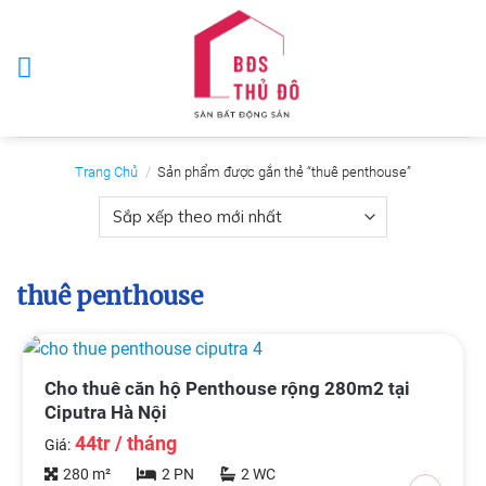
Skip
to
content
Trang Chủ
/
Sản phẩm được gắn thẻ “thuê penthouse”
thuê penthouse
Cho thuê căn hộ Penthouse rộng 280m2 tại
Ciputra Hà Nội
44tr / tháng
Giá:
280 m²
2 PN
2 WC