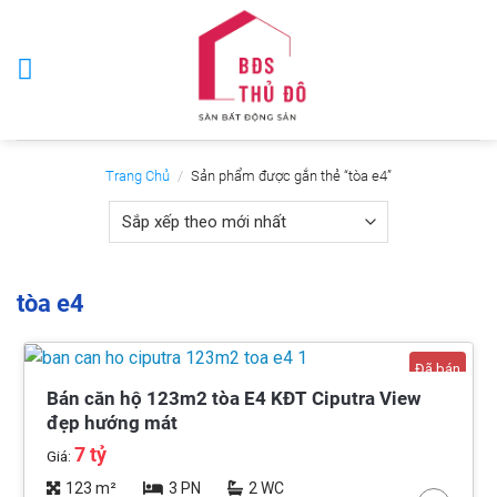
Skip
to
content
Trang Chủ
/
Sản phẩm được gắn thẻ “tòa e4”
tòa e4
Đã bán
Bán căn hộ 123m2 tòa E4 KĐT Ciputra View
đẹp hướng mát
7 tỷ
Giá:
123 m²
3 PN
2 WC