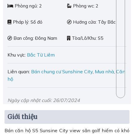
Phòng ngủ:
2
Phòng wc:
2
Pháp lý:
Sổ đỏ
Hướng cửa:
Tây Bắc
Ban công:
Đông Nam
Tòa/Lô/Khu:
S5
Khu vực:
Bắc Từ Liêm
Liên quan:
Bán chung cư Sunshine City
,
Mua nhà
,
Căn
hộ
Ngày cập nhật cuối: 26/07/2024
Giới thiệu
Bán căn hộ S5 Sunsine City view sân golf hiếm có khó