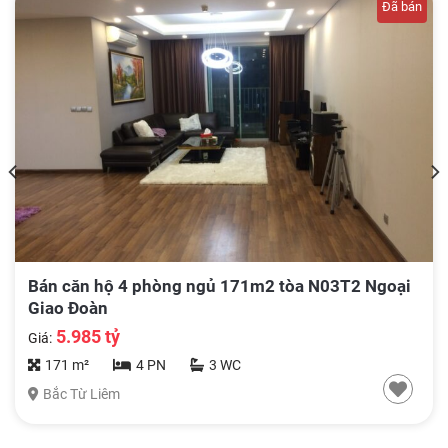
Đã bán
Bán căn hộ 4 phòng ngủ 171m2 tòa N03T2 Ngoại
Giao Đoàn
5.985 tỷ
Giá:
171 m²
4 PN
3 WC
Bắc Từ Liêm