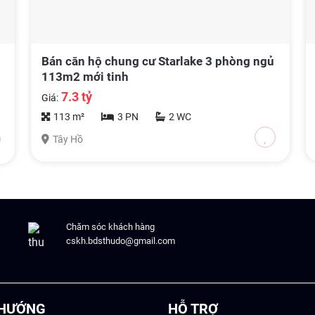
Bán căn hộ chung cư Starlake 3 phòng ngủ
113m2 mới tinh
7.3 tỷ
Giá:
113 m²
3 PN
2 WC
Tây Hồ
Chăm sóc khách hàng
cskh.bdsthudo@gmail.com
 HƯỚNG
HỖ TRỢ