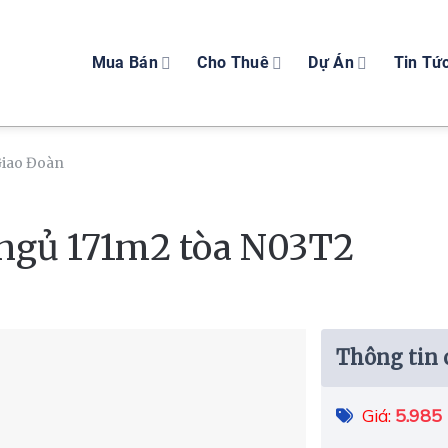
Mua Bán
Cho Thuê
Dự Án
Tin Tứ
Giao Đoàn
 ngủ 171m2 tòa N03T2
Thông tin c
5.985 
Giá: