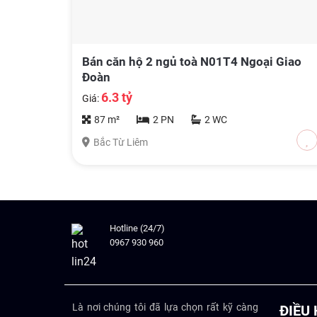
Bán căn hộ 2 ngủ toà N01T4 Ngoại Giao
Đoàn
6.3 tỷ
Giá:
87 m²
2 PN
2 WC
Bắc Từ Liêm
Hotline (24/7)
0967 930 960
Là nơi chúng tôi đã lựa chọn rất kỹ càng
ĐIỀU