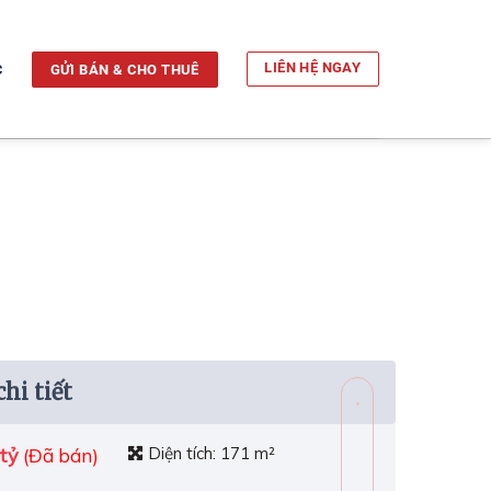
c
LIÊN HỆ NGAY
GỬI BÁN & CHO THUÊ
hi tiết
tỷ
Diện tích:
171 m²
(Đã bán)