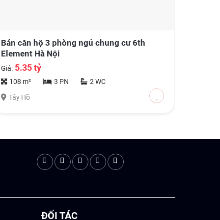
Bán căn hộ 3 phòng ngủ chung cư 6th
Bán că
Element Hà Nội
Giao Đ
5.35 tỷ
5.6
Giá:
Giá:
108 m²
3 PN
2 WC
93.3 
Tây Hồ
Bắc T
ĐỐI TÁC