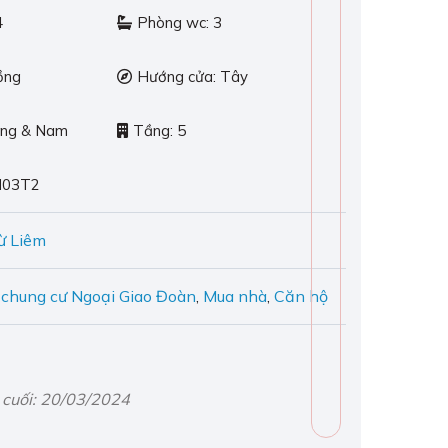
4
Phòng wc:
3
ồng
Hướng cửa:
Tây
ng & Nam
Tầng:
5
N03T2
ừ Liêm
 chung cư Ngoại Giao Đoàn
,
Mua nhà
,
Căn hộ
 cuối: 20/03/2024