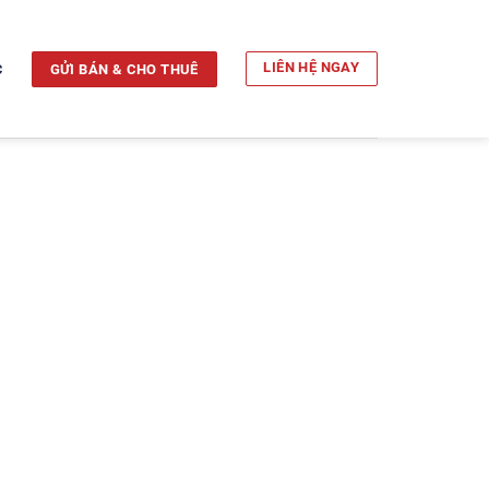
c
LIÊN HỆ NGAY
GỬI BÁN & CHO THUÊ