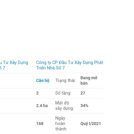
Công ty CP Đầu Tư Xây Dựng Phát
Triển Nhà Số 7
Đang mở
Căn hộ
Trạng thái:
bán
2
Số tầng:
27
Mật độ
2.4 ha
34%
xây dựng:
Ngày
168
hoàn
Quý I/2021
thành: