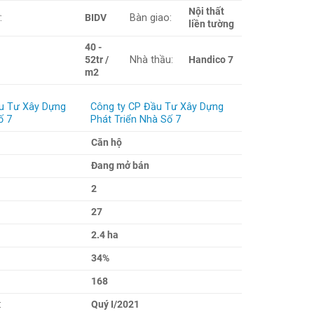
Nội thất
:
BIDV
Bàn giao:
liền tường
40 -
52tr /
Nhà thầu:
Handico 7
m2
Công ty CP Đầu Tư Xây Dựng
Phát Triển Nhà Số 7
Căn hộ
Đang mở bán
2
27
2.4 ha
:
34%
168
:
Quý I/2021