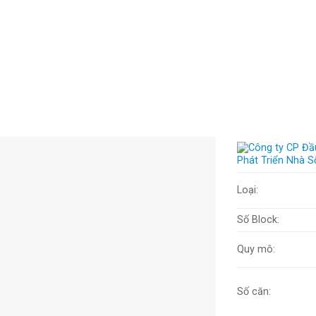
Loại:
Số Block:
Quy mô:
Số căn: