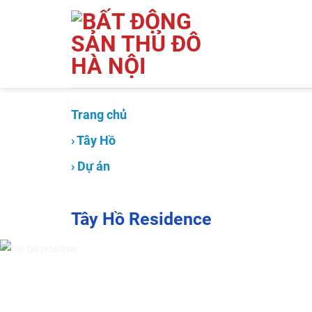
Skip
to
content
Trang chủ
› Tây Hồ
› Dự án
Tây Hồ Residence