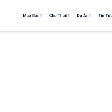
Mua Bán
Cho Thuê
Dự Án
Tin Tứ