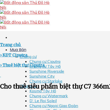
Skip
to
content
Trang chủ
Mua Bán
› KĐT Ciputra
Chung cư
Chung cư Ciputra
› Thuê biệt thự Ciputra
Chung cư Tây Hồ
Sunshine Riverside
Sunshine City
Chung cư Starlake
Cho thuê siêu phẩm biệt thự C7 366m
Chung cư
Kosmo Tây Hồ
Chung cư Watermark
D’. Le Roi Soleil
Chung cư Ngoại Giao Đoàn