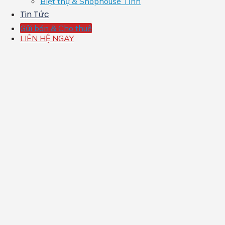
Biệt thự & Shophouse Tỉnh
Tin Tức
Gửi bán & Cho thuê
LIÊN HỆ NGAY