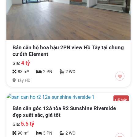
Bán căn hộ hoa hậu 2PN view Hồ Tây tại chung
cư 6th Element
4 tỷ
Giá:
83 m²
2 PN
2 WC
Tây Hồ
Đã bán
Bán căn góc 12A tòa R2 Sunshine Riverside
đẹp xuất sắc, giá tốt
5.5 tỷ
Giá:
90 m²
3 PN
2 WC