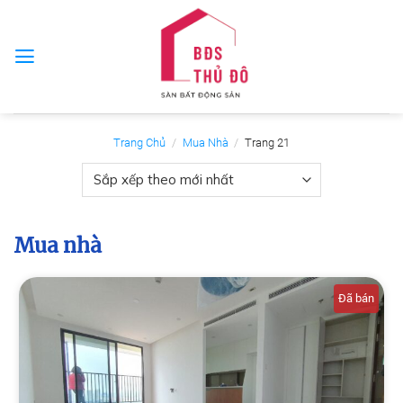
Skip
to
content
Trang Chủ
/
Mua Nhà
/
Trang 21
Mua nhà
Đã bán