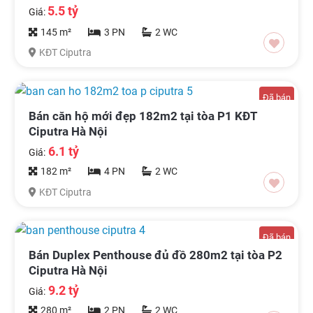
5.5 tỷ
Giá:
145 m²
3 PN
2 WC
KĐT Ciputra
Đã bán
Bán căn hộ mới đẹp 182m2 tại tòa P1 KĐT
Ciputra Hà Nội
6.1 tỷ
Giá:
182 m²
4 PN
2 WC
KĐT Ciputra
Đã bán
Bán Duplex Penthouse đủ đồ 280m2 tại tòa P2
Ciputra Hà Nội
9.2 tỷ
Giá:
280 m²
2 PN
2 WC