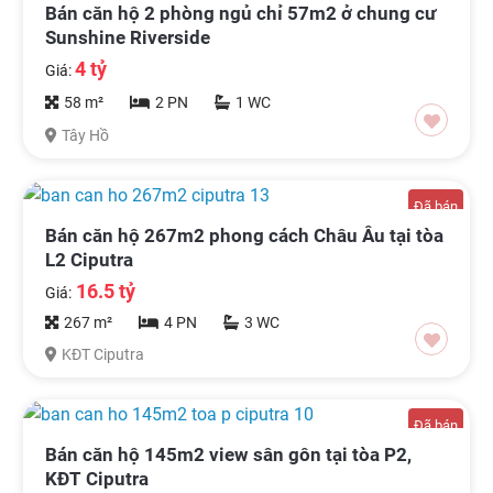
Bán căn hộ 2 phòng ngủ chỉ 57m2 ở chung cư
Sunshine Riverside
4 tỷ
Giá:
58 m²
2 PN
1 WC
Tây Hồ
Đã bán
Bán căn hộ 267m2 phong cách Châu Âu tại tòa
L2 Ciputra
16.5 tỷ
Giá:
267 m²
4 PN
3 WC
KĐT Ciputra
Đã bán
Bán căn hộ 145m2 view sân gôn tại tòa P2,
KĐT Ciputra