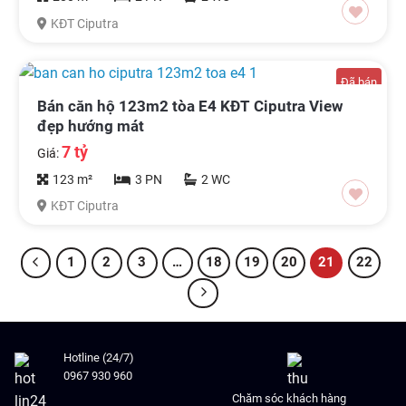
KĐT Ciputra
Đã bán
Bán căn hộ 123m2 tòa E4 KĐT Ciputra View
đẹp hướng mát
7 tỷ
Giá:
123 m²
3 PN
2 WC
KĐT Ciputra
1
2
3
…
18
19
20
21
22
Hotline (24/7)
0967 930 960
Chăm sóc khách hàng