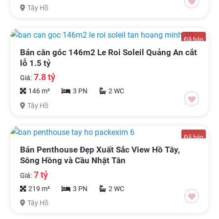
Tây Hồ
Đã bán
Bán căn góc 146m2 Le Roi Soleil Quảng An cắt
lỗ 1.5 tỷ
7.8 tỷ
Giá:
146 m²
3 PN
2 WC
Tây Hồ
Đã bán
Bán Penthouse Đẹp Xuất Sắc View Hồ Tây,
Sông Hồng và Cầu Nhật Tân
7 tỷ
Giá:
219 m²
3 PN
2 WC
Tây Hồ