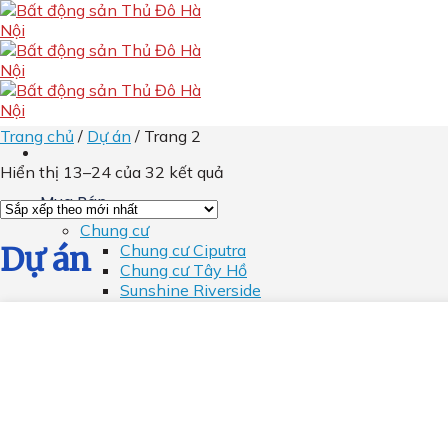
Skip
to
content
Trang chủ
/
Dự án
/
Trang 2
Hiển thị 13–24 của 32 kết quả
Mua Bán
Chung cư
Chung cư Ciputra
Dự án
Chung cư Tây Hồ
Sunshine Riverside
Sunshine City
Chung cư Starlake
Chung cư
Kosmo Tây Hồ
Chung cư Watermark
D’. Le Roi Soleil
Chung cư Ngoại Giao Đoàn