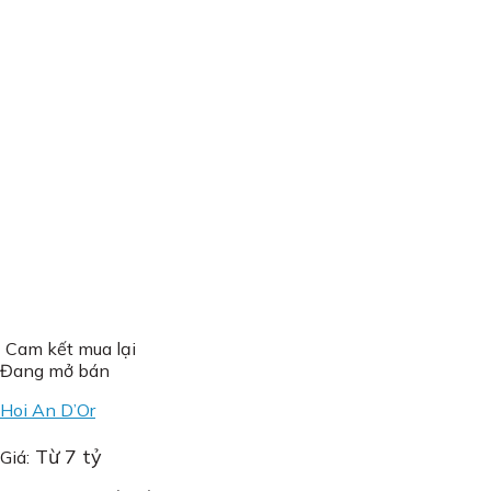
Chung cư Ba Đình
Nhà đất
Biệt thự Ciputra
Biệt thự Vinhomes Riverside
Biệt thự Starlake
Nhà đất Tây Hồ
Nhà đất Ba Đình
Cho Thuê
Căn hộ
Căn hộ Ciputra
Căn hộ Ba Đình
Chung cư Tây Hồ
CHDV Tây Hồ
Biệt thự
Biệt thự Ciputra
Biệt thự Tây Hồ
Cam kết mua lại
Biệt thự Vinhomes Riverside
Đang mở bán
Biệt thự Starlake
Hoi An D’Or
Dự Án
Dự án chung cư
Từ 7 tỷ
Giá:
Biệt thự, shophouse Hà Nội