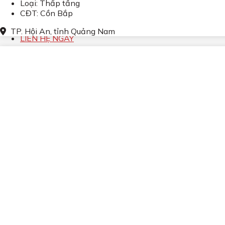
Biệt thự & Shophouse Tỉnh
Loại: Thấp tầng
CĐT: Cồn Bắp
Tin Tức
Gửi bán & Cho thuê
TP. Hội An, tỉnh Quảng Nam
LIÊN HỆ NGAY